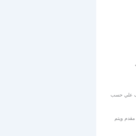
تلف علي حسب
القريه انظمه سداد و تقسيط مريحه لعملائها حيث يمكنك دفع 10% مقدم ويتم