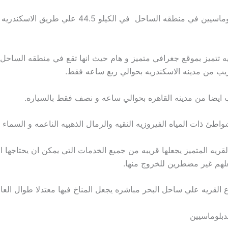
تقع قريه الدبلوماسيين في منطقه الساحل في الكيلو 44.5 علي طري
ريه تتميز بموقع جغرافي متميز و هام حيث انها تقع في منطقه الساحل
ريب من مدينه الاسكندريه بحوالي ربع ساعه فقط.
 ايضا من مدينه القاهره بحوالي ساعه و نصف فقط بالسياره.
شواطئ ذات المياه الفيروزيه النقيه والرمال الذهبيه الناعمه و السماء ا
قريه المتميز يجعلها قريبه من جميع الخدمات التي يمكن ان يحتاجها ا
علهم غير مضطرين للخروج منها.
 القريه علي ساحل البحر مباشره يجعل المناخ فيها معتدلا طوال العام
دبلوماسيين