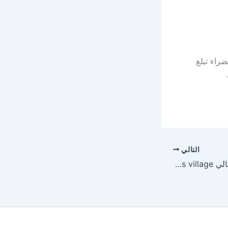
راء تبلغ
التالي
قرية نيس الساحل الشمالي Nes village