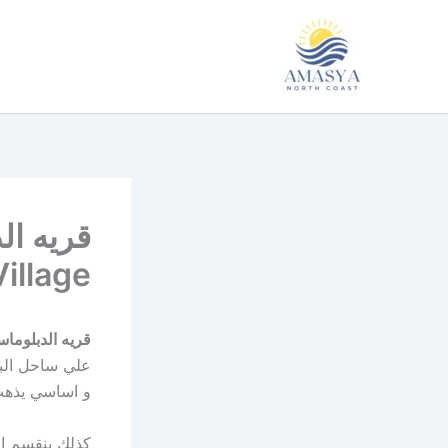
خطي
لى
لمحتوى
illage
قريه الدبلوماسيين السا
علي ساحل البح
و اساسي يذهب 
كذلك ينقسم ال