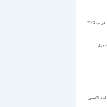
يوجد العديد من المساحات الخضراء داخل قريه الدبلوماسين و تبلغ نسبتها حوالي 80%
اعمار